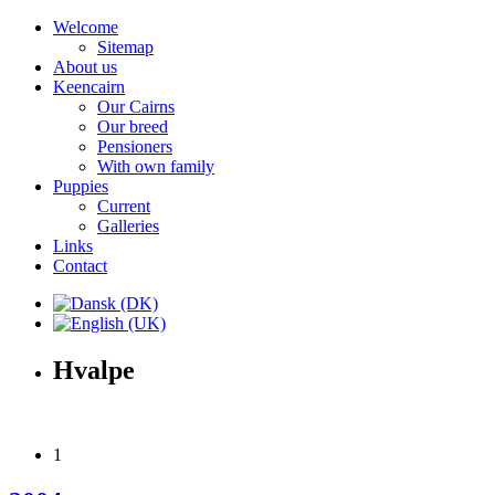
Welcome
Sitemap
About us
Keencairn
Our Cairns
Our breed
Pensioners
With own family
Puppies
Current
Galleries
Links
Contact
Hvalpe
1