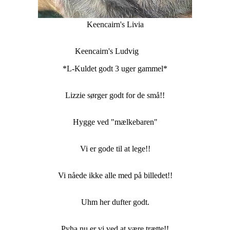
Keencairn's Livia
Keencairn's Ludvig
*L-Kuldet godt 3 uger gammel*
Lizzie sørger godt for de små!!
Hygge ved "mælkebaren"
Vi er gode til at lege!!
Vi nåede ikke alle med på billedet!!
Uhm her dufter godt.
Pyha nu er vi ved at være trætte!!